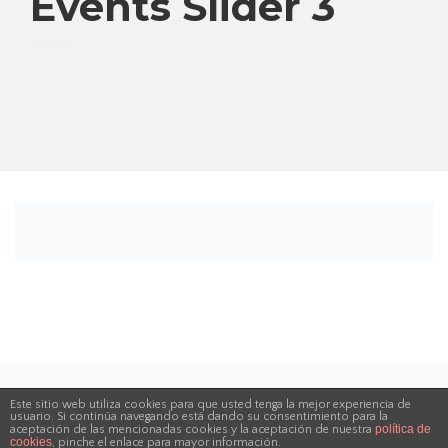
Events Slider 3
Este sitio web utiliza cookies para que usted tenga la mejor experiencia de
usuario. Si continúa navegando está dando su consentimiento para la
Copyright ©2019
Bearsthemes
. All Rights Reserved
política de
aceptación de las mencionadas cookies y la aceptación de nuestra
cookies
, pinche el enlace para mayor información.