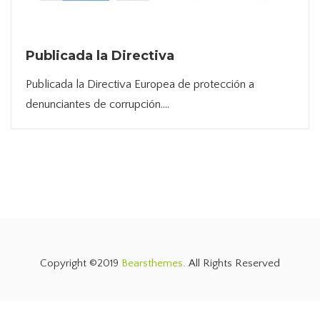
Publicada la Directiva
Publicada la Directiva Europea de protección a
denunciantes de corrupción....
Este sitio web utiliza cookies para que usted tenga la mejor experiencia de
usuario. Si continúa navegando está dando su consentimiento para la
política de
aceptación de las mencionadas cookies y la aceptación de nuestra
cookies
, pinche el enlace para mayor información.
ACEPTAR
Copyright ©2019
Bearsthemes
. All Rights Reserved