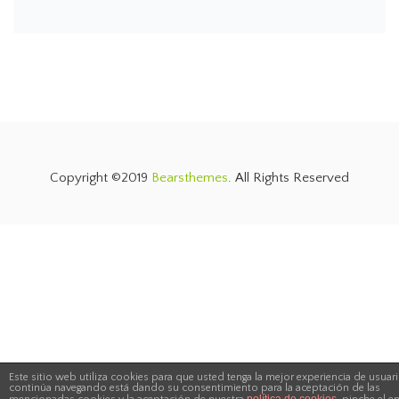
Este sitio web utiliza cookies para que usted tenga la mejor experiencia de
usuario. Si continúa navegando está dando su consentimiento para la
Copyright ©2019
Bearsthemes
. All Rights Reserved
política de
aceptación de las mencionadas cookies y la aceptación de nuestra
cookies
, pinche el enlace para mayor información.
ACEPTAR