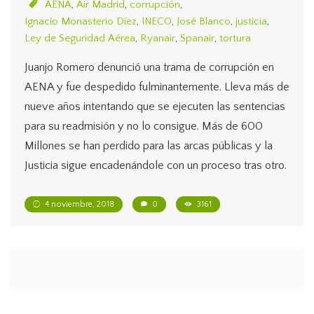
AENA
,
Air Madrid
,
corrupción
,
Ignacio Monasterio Díez
,
INECO
,
José Blanco
,
justicia
,
Ley de Seguridad Aérea
,
Ryanair
,
Spanair
,
tortura
Juanjo Romero denunció una trama de corrupción en
AENA y fue despedido fulminantemente. Lleva más de
nueve años intentando que se ejecuten las sentencias
para su readmisión y no lo consigue. Más de 600
Millones se han perdido para las arcas públicas y la
Justicia sigue encadenándole con un proceso tras otro.
4 noviembre, 2018
0
3161