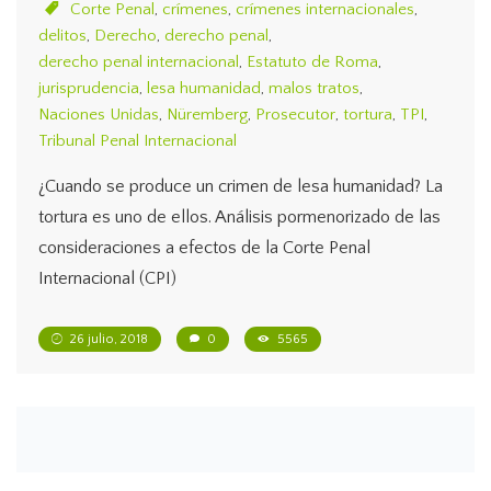
Corte Penal
,
crímenes
,
crímenes internacionales
,
delitos
,
Derecho
,
derecho penal
,
derecho penal internacional
,
Estatuto de Roma
,
jurisprudencia
,
lesa humanidad
,
malos tratos
,
Naciones Unidas
,
Nüremberg
,
Prosecutor
,
tortura
,
TPI
,
Tribunal Penal Internacional
¿Cuando se produce un crimen de lesa humanidad? La
tortura es uno de ellos. Análisis pormenorizado de las
consideraciones a efectos de la Corte Penal
Internacional (CPI)
26 julio, 2018
0
5565