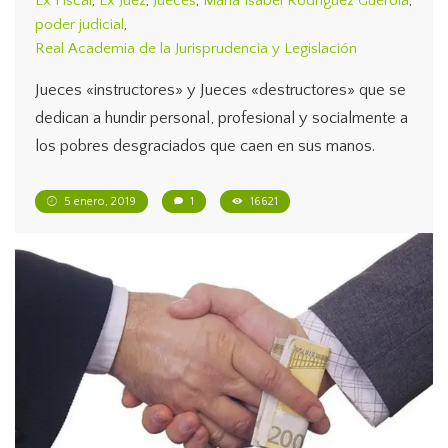
Ex Fiscal
,
Ex Juez
,
Jueces
,
Maria Isabel Rodríguez Guerola
,
poder judicial
,
Real Academia de la Jurisprudencia y Legislación
Jueces «instructores» y Jueces «destructores» que se
dedican a hundir personal, profesional y socialmente a
los pobres desgraciados que caen en sus manos.
5 enero, 2019
1
16621