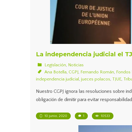
La independencia judicial el T
Legislación
,
Noticias
Ana Botella
,
CGPJ
,
Fernando Román
,
Fondos 
independencia judicial
,
jueces polacos
,
TJUE
,
Trib
Nuestro CGPJ ignora las resoluciones sobre ind
obligación de dimitir para evitar responsabilida
10 junio, 2020
1
10533